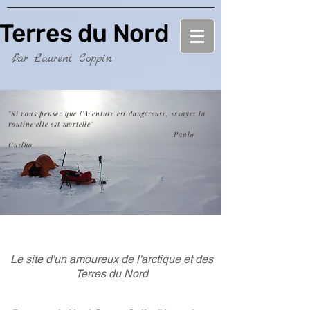
Terres du Nord
Terres du Nord
Par Laurent Coppin
"Si vous pensez que l'Aventure est dangereuse, essayez la
routine elle est mortelle"
Paulo
Cuelho
Le site d'un amoureux de l'arctique et des
Terres du Nord