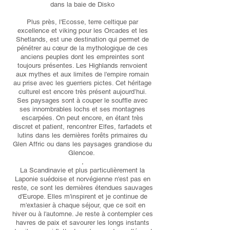
dans la baie de Disko
Plus près, l'Ecosse, terre celtique par
excellence et viking pour les Orcades et les
Shetlands, est une destination qui permet de
pénétrer au cœur de la mythologique de ces
anciens peuples dont les empreintes sont
toujours présentes. Les Highlands renvoient
aux mythes et aux limites de l'empire romain
au prise avec les guerriers pictes. Cet héritage
culturel est encore très présent aujourd’hui.
Ses paysages sont à couper le souffle avec
ses innombrables lochs et ses montagnes
escarpées. On peut encore, en étant très
discret et patient, rencontrer Elfes, farfadets et
lutins dans les dernières forêts primaires du
Glen Affric ou dans les paysages grandiose du
Glencoe.
,
La Scandinavie et plus particulièrement la
Laponie suédoise et norvégienne n'est pas en
reste, ce sont les dernières étendues sauvages
d'Europe. Elles m'inspirent et je continue de
m'extasier à chaque séjour, que ce soit en
hiver ou à l'automne. Je reste à contempler ces
havres de paix et savourer les longs instants