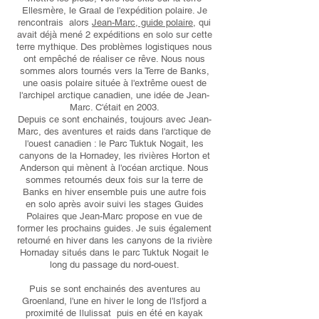
Ellesmère, le Graal de l'expédition polaire. Je
rencontrais alors
Jean-Marc, guide polaire
, qui
avait déjà mené 2 expéditions en solo sur cette
terre mythique. Des problèmes logistiques nous
ont empêché de réaliser ce rêve. Nous nous
sommes alors tournés vers la Terre de Banks,
une oasis polaire située à l'extrême ouest de
l'archipel arctique canadien, une idée de Jean-
Marc. C'était en 2003.
Depuis ce sont enchainés, toujours avec Jean-
Marc, des aventures et raids dans l'arctique de
l'ouest canadien : le Parc Tuktuk Nogait, les
canyons de la Hornadey, les rivières Horton et
Anderson qui mènent à l'océan arctique. Nous
sommes retournés deux fois sur la terre de
Banks en hiver ensemble puis une autre fois
en solo après avoir suivi les stages Guides
Polaires que Jean-Marc propose en vue de
former les prochains guides. Je suis également
retourné en hiver dans les canyons de la rivière
Hornaday situés dans le parc Tuktuk Nogait le
long du passage du nord-ouest.
Puis se sont enchainés des aventures au
Groenland, l'une en hiver le long de l'Isfjord a
proximité de Ilulissat puis en été en kayak