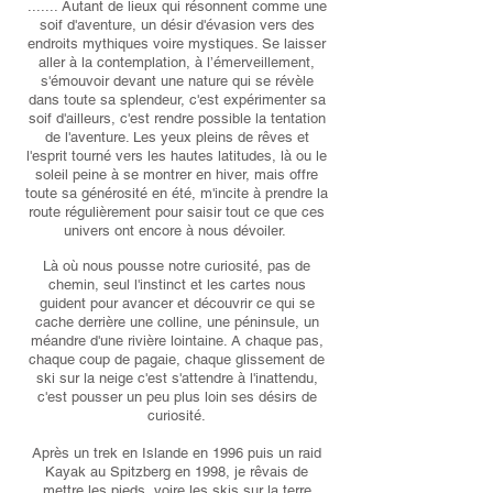
....... Autant de lieux qui résonnent comme une
soif d'aventure, un désir d'évasion vers des
endroits mythiques voire mystiques. Se laisser
aller à la contemplation, à l’émerveillement,
s'émouvoir devant une nature qui se révèle
dans toute sa splendeur, c'est expérimenter sa
soif d'ailleurs, c'est rendre possible la tentation
de l'aventure. Les yeux pleins de rêves et
l'esprit tourné vers les hautes latitudes, là ou le
soleil peine à se montrer en hiver, mais offre
toute sa générosité en été, m'incite à prendre la
route régulièrement pour saisir tout ce que ces
univers ont encore à nous dévoiler.
Là où nous pousse notre curiosité, pas de
chemin, seul l'instinct et les cartes nous
guident pour avancer et découvrir ce qui se
cache derrière une colline, une péninsule, un
méandre d'une rivière lointaine. A chaque pas,
chaque coup de pagaie, chaque glissement de
ski sur la neige c'est s'attendre à l'inattendu,
c'est pousser un peu plus loin ses désirs de
curiosité.
Après un trek en Islande en 1996 puis un raid
Kayak au Spitzberg en 1998, je rêvais de
mettre les pieds, voire les skis sur la terre