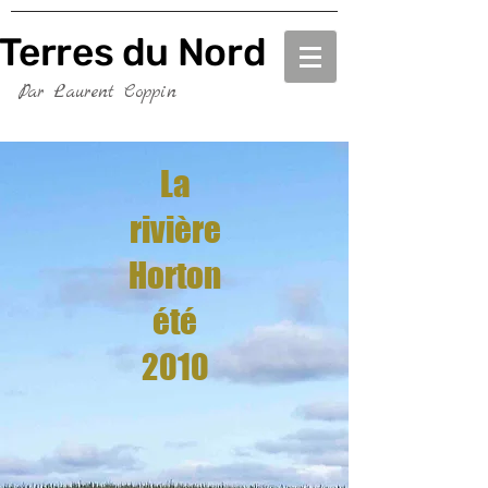
Terres du Nord
Terres du Nord
Par Laurent Coppin
La
rivière
Horton
été
2010