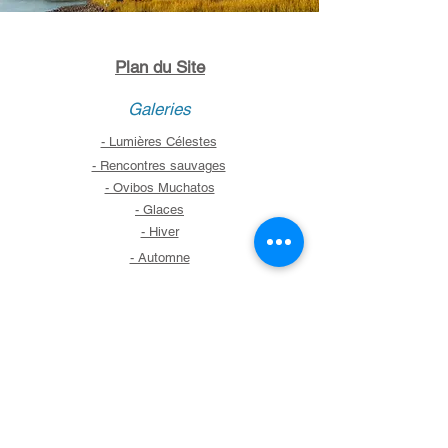
Plan du Site
Galeries
- Lumières Célestes
- Rencontres sauvages
- Ovibos Muchatos
- Glaces
- Hiver
- Automne
Carnets d'Aventures dans l'Arctique
Ecosse
Contact