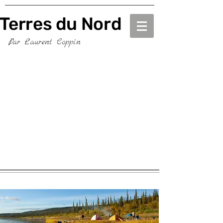
Terres du Nord
Terres du Nord
Par Laurent Coppin